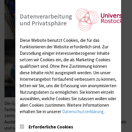
Datenverarbeitung
und Privatsphäre
Diese Website benutzt Cookies, die für das
Funktionieren der Website erforderlich sind.
Zur
Darstellung einiger interessenbezogener Inhalte
setzen wir Cookies ein, die als Marketing-Cookies
qualifiziert sind. Ohne Ihre Zustimmung können
diese Inhalte nicht ausgespielt werden.
Um unser
Internetangebot fortlaufend verbessern zu können,
bitten wir Sie, uns die Erfassung von anonymisierten
Nutzungsdaten zu ermöglichen.
Sie können einzeln
auswählen, welche Cookies Sie zulassen wollen oder
Die Gastroenterologie bietet Ihnen neben interessanten
allen Cookies zustimmen. Weitere Informationen
fachspezifischen Aspekten einen umfassenden Überblick über
erhalten Sie in unserer
Datenschutzerklärung
.
zentrale Aspekte der Inneren Medizin. Studenten jeden
Ausbildungsstands können bei uns klinische Erfahrungen sammeln
Erforderliche Cookies
und vertiefen. Wir möchten den künftigen Ärzten die ersten