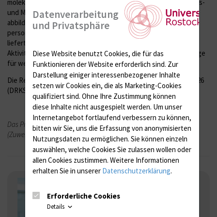
molekularer Marker der Leber-Muskel-Achse, die den Ernährungs-
Datenverarbeitung
und Muskelstatus sowie therapieinduzierte Veränderungen
abbilden, und die Bereitstellung von präliminären Daten für
und Privatsphäre
personalisierte supportivmedizinische Strategien. Die Studie
liefert erstmals longitudinale, objektive Daten zu körperlicher
Aktivität, Muskelstatus und QoL beim HCC und legt die Grundlage
Diese Website benutzt Cookies, die für das
für weiterführende Forschungen.
Funktionieren der Website erforderlich sind.
Zur
Darstellung einiger interessenbezogener Inhalte
Die Rekrutierung in die
MyoLife-HCC
-Studie läuft seit Februar 2026
setzen wir Cookies ein, die als Marketing-Cookies
(DRKS00039672).
qualifiziert sind. Ohne Ihre Zustimmung können
diese Inhalte nicht ausgespielt werden.
Um unser
Internetangebot fortlaufend verbessern zu können,
Das Projekt wird gefördert durch das CCC-MV
bitten wir Sie, uns die Erfassung von anonymisierten
(Zuwendungsempfängerin K. Rischmüller).
Nutzungsdaten zu ermöglichen.
Sie können einzeln
auswählen, welche Cookies Sie zulassen wollen oder
allen Cookies zustimmen. Weitere Informationen
erhalten Sie in unserer
Datenschutzerklärung
.
Kontakt:
Erforderliche Cookies
Dr. rer. hum.
Details
Karen