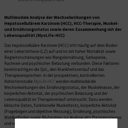
Multimodale Analyse der Wechselwirkungen von
Hepatozellulärem Karzinom (HCC), HCC-Therapie, Muskel-
und Ernährungsstatus sowie deren Zusammenhang mit der
Lebensqualität (MyoLife-HCC)
Das hepatozelluläre Karzinom (HCC) tritt häufig auf dem Boden
einer Leberzirrhose (LZ) auf und ist mit hoher Mortalität sowie
Begleiterscheinungen wie Mangelernährung, Sarkopenie,
Kachexie und psychischer Belastung verbunden. Diese Faktoren
beeinträchtigen die QoL, den Krankheitsverlauf und das
Therapieansprechen. In der prospektiven, kontrollierten
Kohortenstudie
MyoLife-HCC
werden multimodal die
Wechselwirkungen des Ernährungsstatus, der Muskelmasse, der
körperlichen Aktivität, der psychischen Belastung und der
Lebensqualität im Therapieverlauf untersucht. Dazu werden
klinische Daten, funktionelle Muskeltests, körperliche Aktivität
(Fragebögen und objektive Messung), Ernährung, psychisches
Wohlbefinden sowie Blutproben zur Analyse des Plasmaproteoms
und von Myokinen/Zytokinen erhoben. Ziel ist die Identifikation