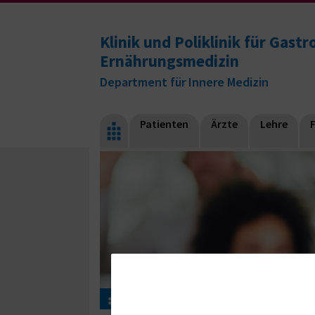
Klinik und Poliklinik für Gast
Ernährungsmedizin
Department für Innere Medizin
Patienten
Ärzte
Lehre
Aktuelles
Weiterbildungen