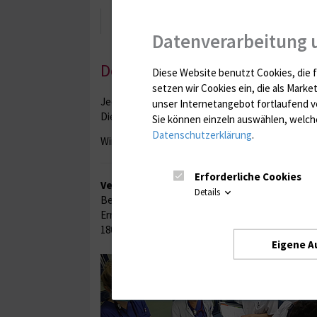
Weiterbildungen
Datenverarbeitung 
Donnerstagsfortbildung
Diese Website benutzt Cookies, die f
setzen wir Cookies ein, die als Marke
Jeden Donnerstag finden Fortbildungen zu aktu
unser Internetangebot fortlaufend v
Die wöchentliche Abteilungsfortbildung bietet
Sie können einzeln auswählen, welche
Datenschutzerklärung
.
Wir freuen uns auf Ihre Teilnahme!
Erforderliche Cookies
Veranstaltungsort:
Details
Besprechungsraum der Station 5 des Zentrums fü
Ernst-Heydemann-Straße 6
18057 Rostock
Eigene A