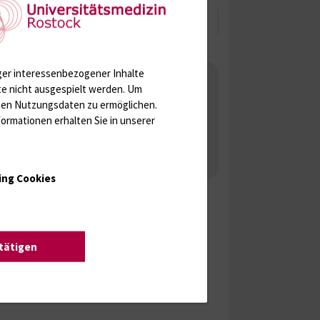
ger interessenbezogener Inhalte
Sekretariat
te nicht ausgespielt werden.
Um
rten Nutzungsdaten zu ermöglichen.
Stefanie Pätzold
ormationen erhalten Sie in unserer
0381 494 7481
stefanie.paetzold{bei}med.uni-
rostock.de
ing Cookies
stätigen