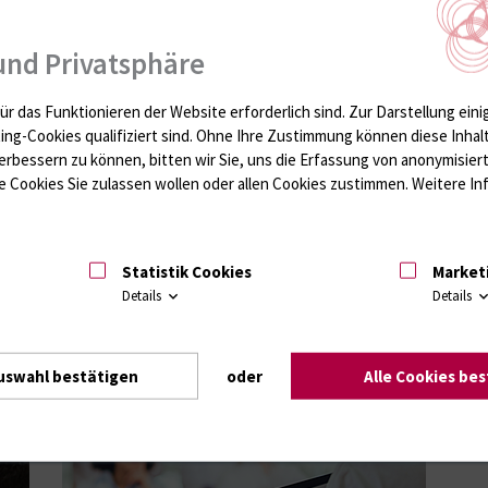
und Privatsphäre
ür das Funktionieren der Website erforderlich sind.
Zur Darstellung eini
ting-Cookies qualifiziert sind. Ohne Ihre Zustimmung können diese Inhal
ellen Themen, Forschungsergebnissen und Studien statt.
erbessern zu können, bitten wir Sie, uns die Erfassung von anonymisie
 außerdem Raum für regelmäßige M&M Runden.
 Cookies Sie zulassen wollen oder allen Cookies zustimmen. Weitere Inf
Statistik Cookies
Market
Details
Details
r Innere Medizin der Universitätsmedizin Rostock
uswahl bestätigen
oder
Alle Cookies be