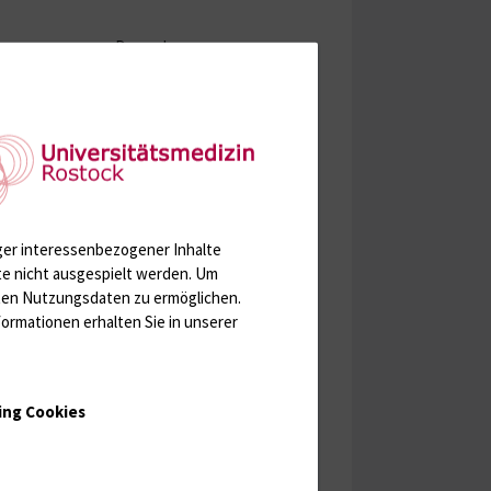
Dr. med.
Prof. Lamprecht
Dr. med.
Prof. Jaster
Dr. med.
Prof. Lamprecht
ger interessenbezogener Inhalte
Dr. med.
PD Dr. Schäffler
te nicht ausgespielt werden.
Um
rten Nutzungsdaten zu ermöglichen.
ormationen erhalten Sie in unserer
Dr. med.
Prof. Jaster
ing Cookies
Dr. med.
PD Dr. Schäffler