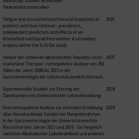
Navitoclax: Studien an murinen
Pankreaskarzinomzellen
Fatigue and associated psychosocial Symptoms in
2025
patients with liver cirrhosis - prevalence,
independent predictors and effects of an
intensified nutritional intervention: A secondary
analysis within the EnErGie study
Verlauf der schweren alkoholischen Hepatitis unter
2025
stationärer Therapie - retrospektive Analyse von 293
Fällen der Jahre 2008 bis 2015 in der
Gastroenterologie der Universitätsmedizin Rostock
Experimentelle Studien zur Störung der
2024
Darmbarriere bei cholestatischer Lebererkrankung
Eine retrospektive Analyse zur enteralen Ernährung
2024
über Nasoduodenale Sonden bei Mangelernährten
in der Gastroenterologie der Universitätsmedizin
Rostock in den Jahren 2015 und 2016 - Ein Vergleich
zwischen Alkoholischer Leberkrankheit und anderen