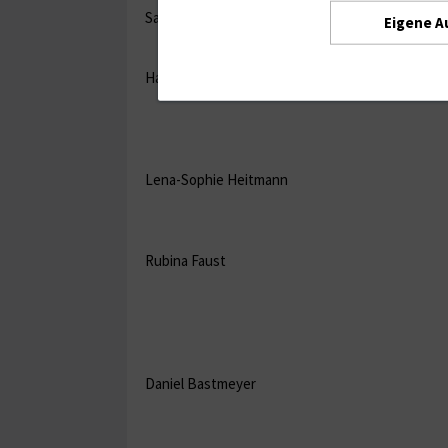
Sabeth Lindemann
Eigene A
Hannes Hollborn
Lena-Sophie Heitmann
Rubina Faust
Daniel Bastmeyer