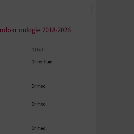
ndokrinologie 2018-2026
Titel
Betreuer
Dr. rer. hum.
Prof. Jaster
Dr. med.
PD Dr. Schäffler
Dr. med.
PD Dr. Schäffler
Dr. med.
Prof. Jaster