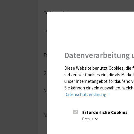
Cathleen Karbe
Lennard Spanehl
Datenverarbeitung 
Torid Jacob
Diese Website benutzt Cookies, die f
David Geiss
setzen wir Cookies ein, die als Marke
unser Internetangebot fortlaufend v
Sie können einzeln auswählen, welche
Nagi Elleisy
Datenschutzerklärung
.
Erforderliche Cookies
Nicole Gittel
Details