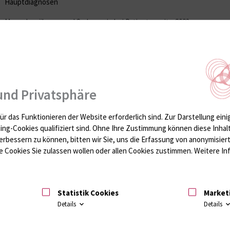
Hauptdiagnosen
Mangelernährung und Sarkopenie bei Patienten mit
2023
Kurzdarmsyndrom
Regulatorische Funktionen des Hippo-
2023
Signalgastwegs in der Aktivierung pankreatischer
Sternzellen der Ratte
und Privatsphäre
Die Dynamik der parenteralen Ernährung bei
2022
Patienten mit chronischem Darmversagen
ür das Funktionieren der Website erforderlich sind.
Zur Darstellung eini
Einfluss des NOD2-Mutationsstatus auf das
2022
ting-Cookies qualifiziert sind. Ohne Ihre Zustimmung können diese Inhal
therapeutische Drug-Monitoring bei M. Crohn
erbessern zu können, bitten wir Sie, uns die Erfassung von anonymisie
 Cookies Sie zulassen wollen oder allen Cookies zustimmen. Weitere Inf
Untersuchungen zur pathophysiologischen Rolle
2022
von CLEC-Genen beim Morbus Crohn anhand von
mononukleären Zellen des peripheren Bluts
Statistik Cookies
Market
Einfluss von Mutationen im NOD2 Gen auf den
2021
Details
Details
Krankheitsphänotyp und den klinischen Verlauf bei
Patienten mit Morbus Crohn