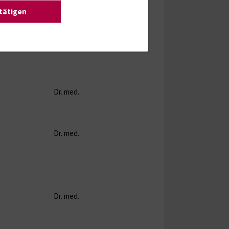
Dr. med.
Prof. Lamprecht
stätigen
Dr. med.
PD Dr. Schäffler
Dr. med.
Prof. Lamprecht
Dr. med.
Prof. Lamprecht
Dr. med.
Prof. Lamprecht