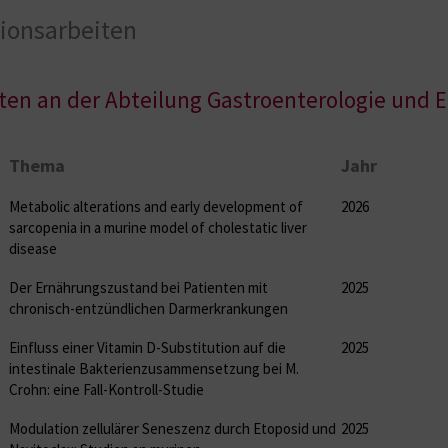
ionsarbeiten
en an der Abteilung Gastroenterologie und E
Thema
Jahr
Metabolic alterations and early development of
2026
sarcopenia in a murine model of cholestatic liver
disease
Der Ernährungszustand bei Patienten mit
2025
chronisch-entzündlichen Darmerkrankungen
Einfluss einer Vitamin D-Substitution auf die
2025
intestinale Bakterienzusammensetzung bei M.
Crohn: eine Fall-Kontroll-Studie
Modulation zellulärer Seneszenz durch Etoposid und
2025