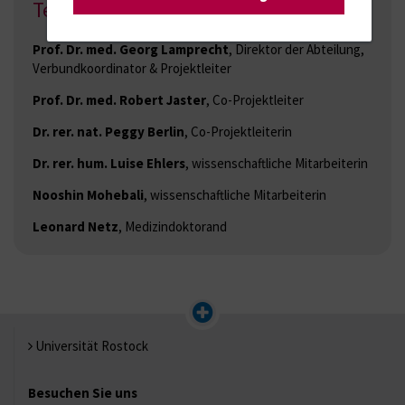
Team
Prof. Dr. med. Georg Lamprecht
, Direktor der Abteilung,
Verbundkoordinator & Projektleiter
Prof. Dr. med. Robert Jaster
, Co-Projektleiter
Dr. rer. nat. Peggy Berlin
, Co-Projektleiterin
Dr. rer. hum. Luise Ehlers
, wissenschaftliche Mitarbeiterin
Nooshin Mohebali
, wissenschaftliche Mitarbeiterin
Leonard Netz
, Medizindoktorand
Universität Rostock
Besuchen Sie uns